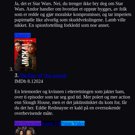
Ja, det er Star Wars. Nei, du trenger ikke bry deg om Star
Wars. Andor handler om hvordan et opprør bygges, av folk
som er redde og gjør moralske kompromisser, og tar imperiets
papirmølle like alvorlig som skuddvekslingene. Lamb ville
nikket. En spionfortelling forkledd som noe annet.
Disney+
3
.
The Day of the Jackal
IMDb
8.1
2024
En leiemorder og kvinnen i etterretningen som jakter ham,
over ti episoder som tar seg god tid. Mer polert og mer action
enn Slough House, men er det jaktinstinktet du kom for, får
du det her. Eddie Redmayne er kald på en overraskende
overbevisende måte.
SkyShowtime
Apple TV
Prime Video