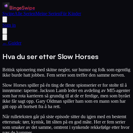
BingeSwipe
Swipe
Alle Serien
Meine Serien
Für Kinder
Sign in
← Guider
Hva du ser etter Slow Horses
Britisk spionering med skitne negler, sur humor og folk som egentlig
ikke burde hatt jobben. Fem serier som treffer den samme nerven.
Slow Horses spiller på én ting de fleste spionserier er for stolte til å
innrømme: taperne. Jackson Lamb leder en avdeling av MI5-agenter
som har rota karrieren så grundig til at de er ferdige, men som byrået
ikke får sagt opp. Gary Oldman spiller ham som en mann som har
gitt opp alt bortsett fra å ha rett.
Når rulleteksten går på siste episode sitter du igjen med en bestemt
ettersmak: tørr, kynisk, litt sliten på en god måte. Her er fem serier
som smaker av det samme, omtrent i synkende rekkefølge etter hvor
nær de kommer.