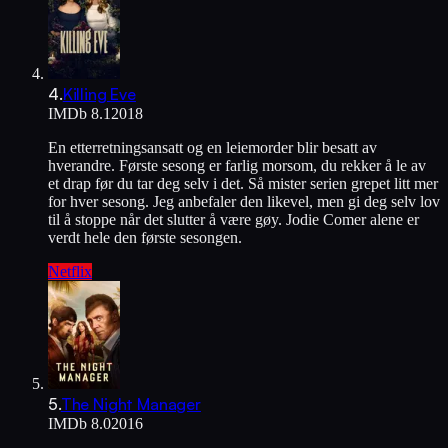
4
.
Killing Eve
IMDb
8.1
2018
En etterretningsansatt og en leiemorder blir besatt av
hverandre. Første sesong er farlig morsom, du rekker å le av
et drap før du tar deg selv i det. Så mister serien grepet litt mer
for hver sesong. Jeg anbefaler den likevel, men gi deg selv lov
til å stoppe når det slutter å være gøy. Jodie Comer alene er
verdt hele den første sesongen.
Netflix
5
.
The Night Manager
IMDb
8.0
2016