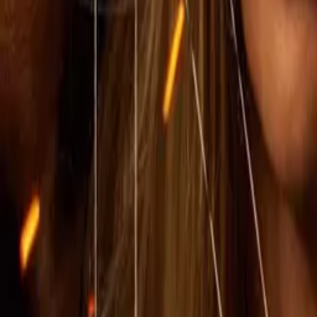
IMDb
7.3
2023
1883
IMDb
8.6
2021