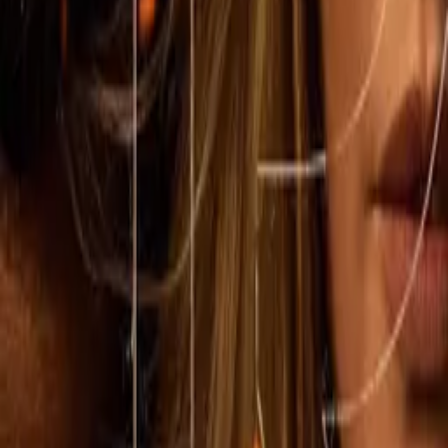
1923
IMDb
8.3
2022
Lawmen: Bass Reeves