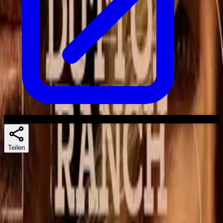
Teilen
Skuespillere
Ähnliche Serien
If you liked The Madison, 1923 oder Lawmen: Bass Reeves, there's
a good chance Dutton Ranch lands too.