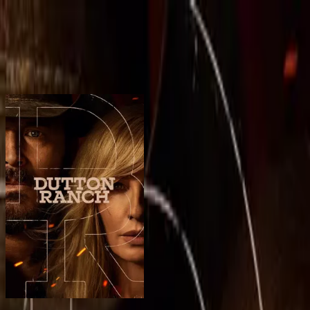
BingeSwipe
Swipe
Alle Serien
Meine Serien
Für Kinder
Sign in