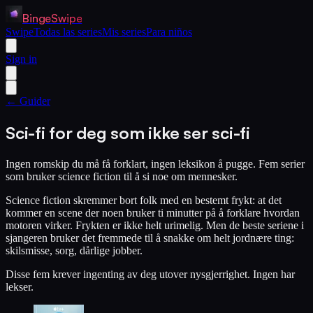
BingeSwipe
Swipe
Todas las series
Mis series
Para niños
Sign in
← Guider
Sci-fi for deg som ikke ser sci-fi
Ingen romskip du må få forklart, ingen leksikon å pugge. Fem serier
som bruker science fiction til å si noe om mennesker.
Science fiction skremmer bort folk med en bestemt frykt: at det
kommer en scene der noen bruker ti minutter på å forklare hvordan
motoren virker. Frykten er ikke helt urimelig. Men de beste seriene i
sjangeren bruker det fremmede til å snakke om helt jordnære ting:
skilsmisse, sorg, dårlige jobber.
Disse fem krever ingenting av deg utover nysgjerrighet. Ingen har
lekser.