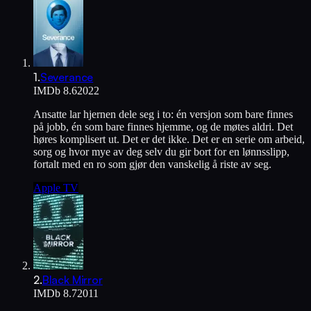
1
.
Severance
IMDb
8.6
2022
Ansatte lar hjernen dele seg i to: én versjon som bare finnes
på jobb, én som bare finnes hjemme, og de møtes aldri. Det
høres komplisert ut. Det er det ikke. Det er en serie om arbeid,
sorg og hvor mye av deg selv du gir bort for en lønnsslipp,
fortalt med en ro som gjør den vanskelig å riste av seg.
Apple TV
2
.
Black Mirror
IMDb
8.7
2011