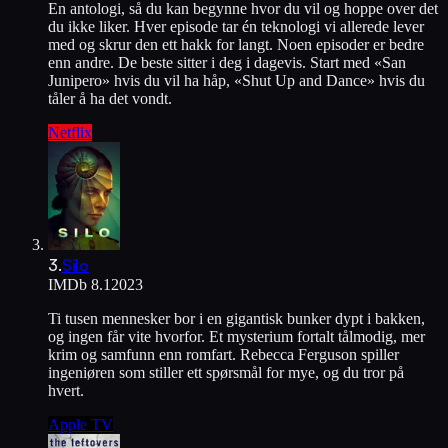
En antologi, så du kan begynne hvor du vil og hoppe over det
du ikke liker. Hver episode tar én teknologi vi allerede lever
med og skrur den ett hakk for langt. Noen episoder er bedre
enn andre. De beste sitter i deg i dagevis. Start med «San
Junipero» hvis du vil ha håp, «Shut Up and Dance» hvis du
tåler å ha det vondt.
Netflix
3
.
Silo
IMDb
8.1
2023
Ti tusen mennesker bor i en gigantisk bunker dypt i bakken,
og ingen får vite hvorfor. Et mysterium fortalt tålmodig, mer
krim og samfunn enn romfart. Rebecca Ferguson spiller
ingeniøren som stiller ett spørsmål for mye, og du tror på
hvert.
Apple TV