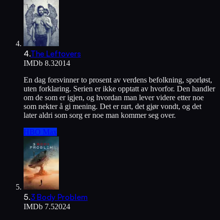
4
.
The Leftovers
IMDb
8.3
2014
En dag forsvinner to prosent av verdens befolkning, sporløst,
uten forklaring. Serien er ikke opptatt av hvorfor. Den handler
om de som er igjen, og hvordan man lever videre etter noe
som nekter å gi mening. Det er rart, det gjør vondt, og det
later aldri som sorg er noe man kommer seg over.
HBO Max
5
.
3 Body Problem
IMDb
7.5
2024