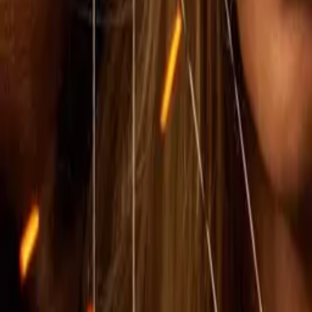
IMDb
7.3
2023
1883
IMDb
8.6
2021