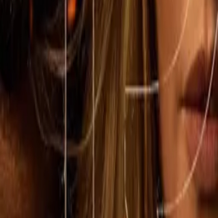
1923
IMDb
8.3
2022
Lawmen: Bass Reeves