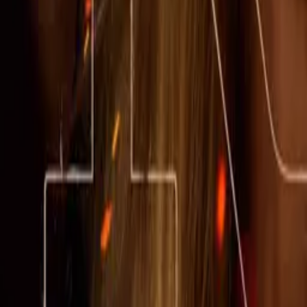
Little House on the Prairie
IMDb
7.0
2026
American Primeval