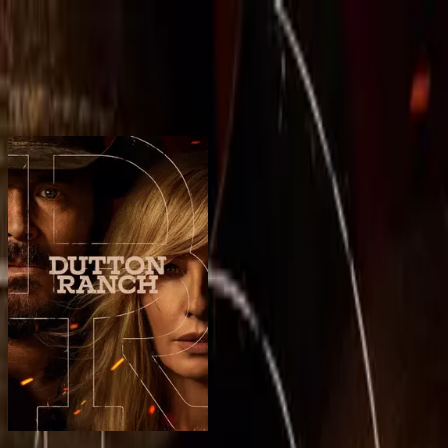
BingeSwipe
Swipe
Todas las series
Mis series
Para niños
Sign in