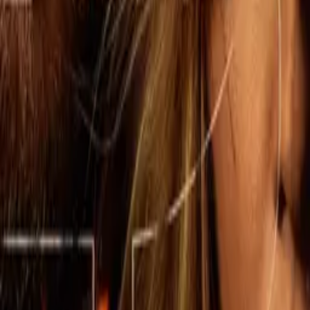
If you liked The Madison, 1923 o Lawmen: Bass Reeves, there's a
good chance Dutton Ranch lands too.
The Madison
IMDb
7.9
2026