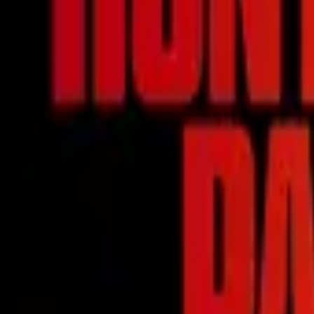
The Irrational
IMDb
7.0
2023