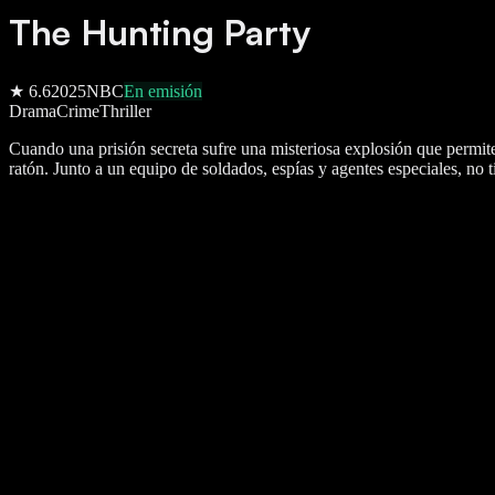
The Hunting Party
★
6.6
2025
NBC
En emisión
Drama
Crime
Thriller
Cuando una prisión secreta sufre una misteriosa explosión que permite
ratón. Junto a un equipo de soldados, espías y agentes especiales, no t