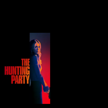
BingeSwipe
Swipe
Todas las series
Mis series
Para niños
Sign in