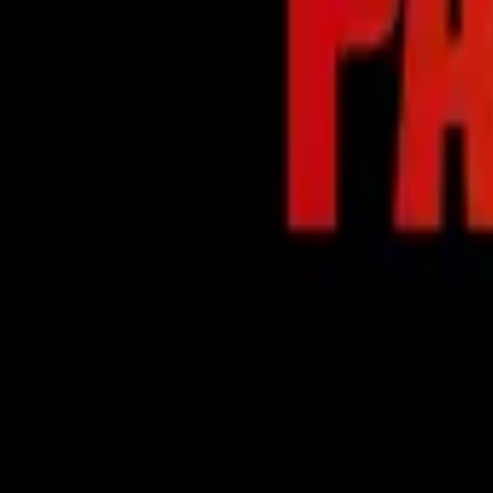
Dept. Q
IMDb
8.1
2025
The Revenge Club
IMDb
6.2
2025