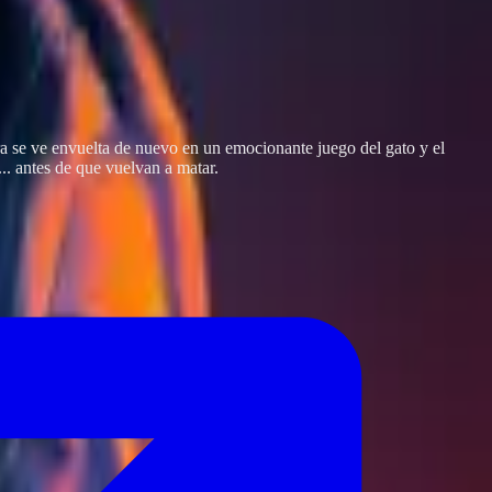
ora se ve envuelta de nuevo en un emocionante juego del gato y el
... antes de que vuelvan a matar.