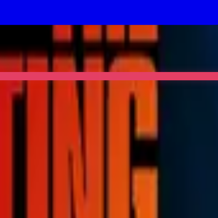
ood chance The Hunting Party lands too.