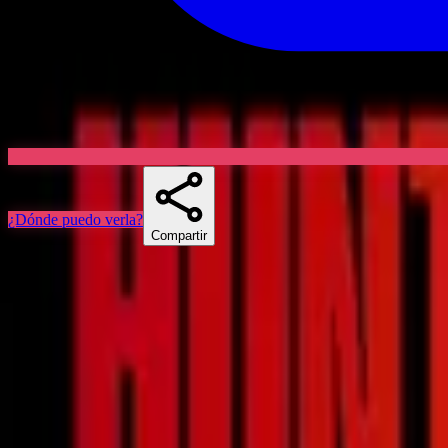
¿Dónde puedo verla?
Compartir
Skuespillere
Series similares
If you liked The Irrational, Dept. Q o The Revenge Club, there's a g