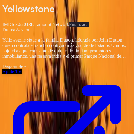
Yellowstone
IMDb
8.6
2018
Paramount Network
Finalizada
Drama
Western
Yellowstone sigue a la familia Dutton, liderada por John Dutton,
quien controla el rancho contiguo más grande de Estados Unidos,
bajo el ataque constante de quienes lo limitan: promotores
inmobiliarios, una reserva india y el primer Parque Nacional de
Estados Unidos. Es un estudio intenso de un mundo violento lejos
Disponible en
del escrutinio mediático, donde los acaparamientos de tierras
Apple TV
generan miles de millones a los promotores, y los políticos son
comprados y vendidos por las corporaciones petroleras y madereras
más grandes del mundo. Donde el agua potable envenenada por
pozos de fracking y los asesinatos sin resolver no son noticia: son
una consecuencia de vivir en la nueva frontera. Es lo mejor y lo peor
de Estados Unidos visto a través de los ojos de una familia que
representa ambos.