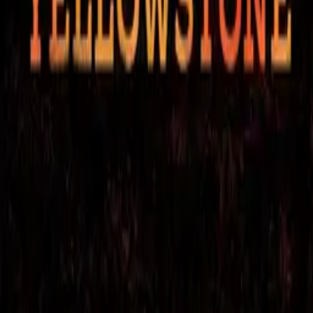
The Son
IMDb
7.5
2017
Preacher
IMDb
7.9
2016