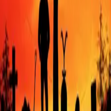
If you liked Godless, Westworld o The Son, there's a good chance
Yellowstone lands too.
Godless
IMDb
8.2
2017