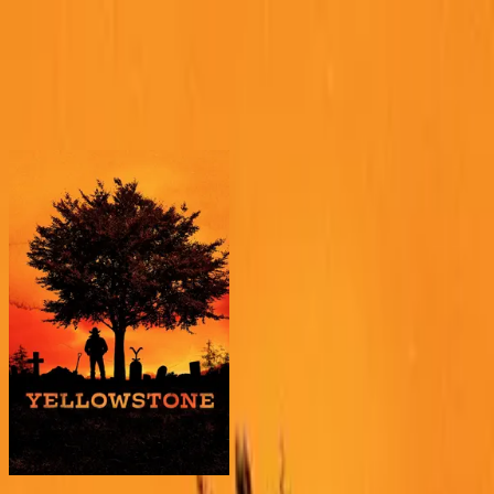
BingeSwipe
Swipe
Todas las series
Mis series
Para niños
Sign in