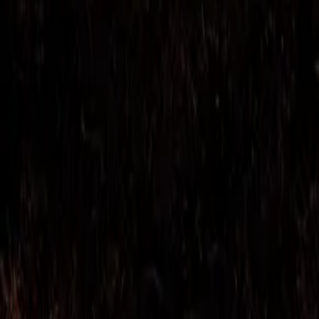
1883
IMDb
8.6
2021
Jericho