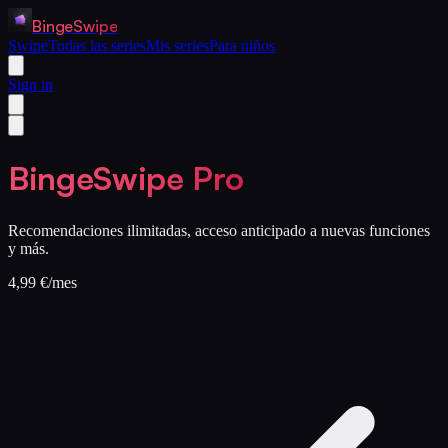
BingeSwipe
Swipe
Todas las series
Mis series
Para niños
Sign in
BingeSwipe Pro
Recomendaciones ilimitadas, acceso anticipado a nuevas funciones
y más.
4,99 €
/mes