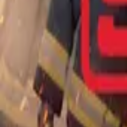
Lethal Weapon
IMDb
7.8
2016