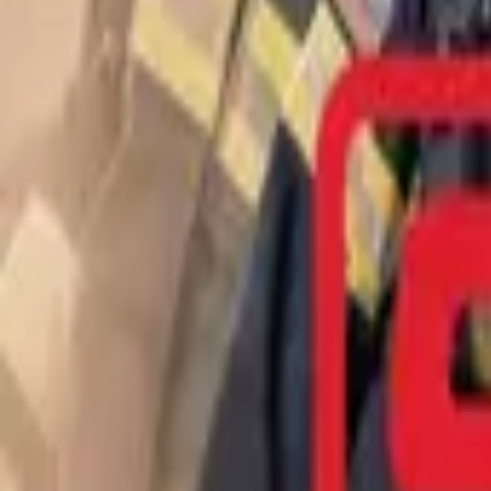
S.W.A.T.
IMDb
6.7
1975
The Untouchables
IMDb
8.0
1959