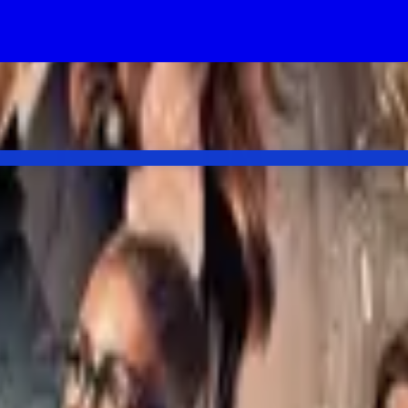
 good chance 9-1-1 lands too.