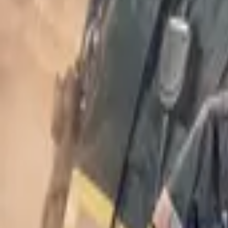
77 Sunset Strip
IMDb
7.7
1958