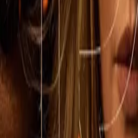
1923
IMDb
8.3
2022
Lawmen: Bass Reeves