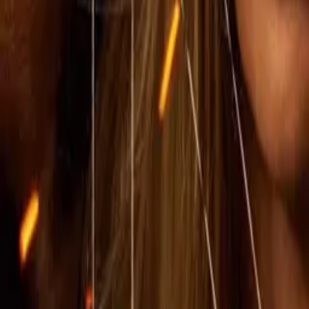
IMDb
7.3
2023
1883
IMDb
8.6
2021