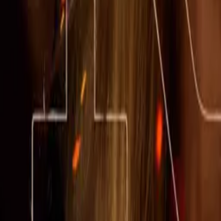
Little House on the Prairie
IMDb
7.0
2026
American Primeval