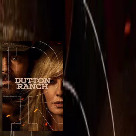
BingeSwipe
Swipe
Tutte le serie
Le mie serie
Per bambini
Sign in