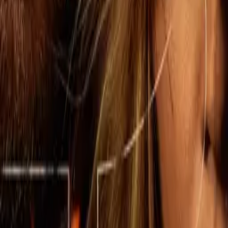
If you liked The Madison, 1923 o Lawmen: Bass Reeves, there's a
good chance Dutton Ranch lands too.
The Madison
IMDb
7.9
2026