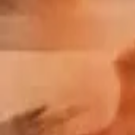
Pluribus
IMDb
8.0
2025
Black Mirror
IMDb
8.7
2011