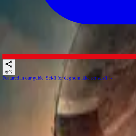
공유
Featured in our guide
:
Sci-fi for deg som ikke ser sci-fi
→
Skuespillere
비슷한 작품
If you liked Sense8, Pluribus 또는 Black Mirror, there's a good chan