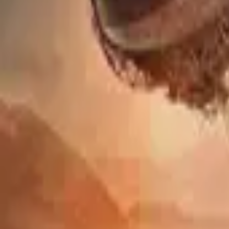
Sense8
IMDb
8.2
2015