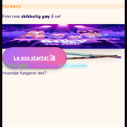
for barn
skikkelig gøy
Finn noe
å se!
Bluey
Comedy
Children
La oss starte!
🚀
✅
Helt gratis
🔒
Trygt for barn
⚡
60 sekunder
Hvordan fungerer det?