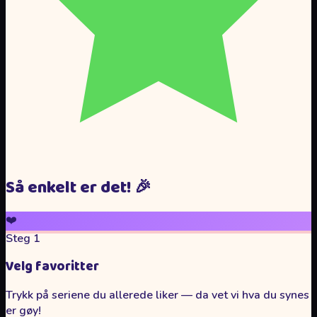
Så enkelt er det!
🎉
❤️
Steg 1
Velg favoritter
Trykk på seriene du allerede liker — da vet vi hva du synes
er gøy!