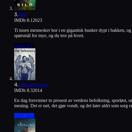
3
.
Silo
IMDb
8.1
2023
Ti tusen mennesker bor i en gigantisk bunker dypt i bakken, og 
spørsmål for mye, og du tror på hvert.
Apple TV
4
.
The Leftovers
IMDb
8.3
2014
En dag forsvinner to prosent av verdens befolkning, sporløst, u
mening. Det er rart, det gjør vondt, og det later aldri som sor
HBO Max