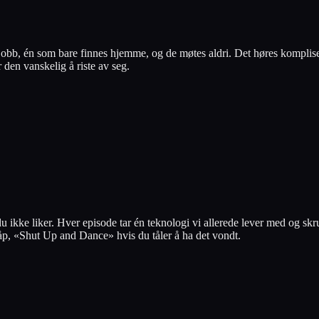
 jobb, én som bare finnes hjemme, og de møtes aldri. Det høres komplise
r den vanskelig å riste av seg.
 ikke liker. Hver episode tar én teknologi vi allerede lever med og skr
 håp, «Shut Up and Dance» hvis du tåler å ha det vondt.