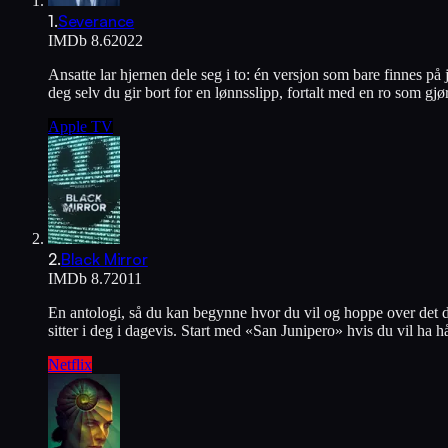
1
.
Severance
IMDb
8.6
2022
Ansatte lar hjernen dele seg i to: én versjon som bare finnes på
deg selv du gir bort for en lønnsslipp, fortalt med en ro som gjø
Apple TV
2
.
Black Mirror
IMDb
8.7
2011
En antologi, så du kan begynne hvor du vil og hoppe over det du
sitter i deg i dagevis. Start med «San Junipero» hvis du vil ha
Netflix