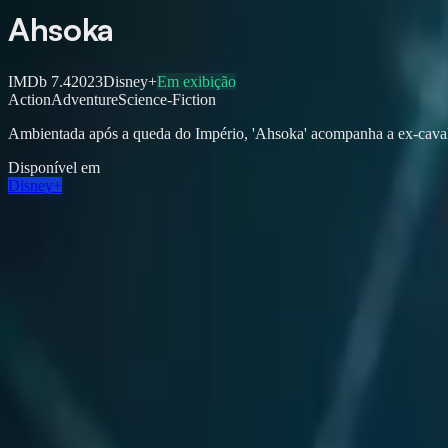
Ahsoka
IMDb
7.4
2023
Disney+
Em exibição
Action
Adventure
Science-Fiction
Ambientada após a queda do Império, 'Ahsoka' acompanha a ex-caval
Disponível em
Disney+