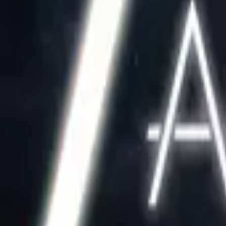
Loki
IMDb
8.2
2021