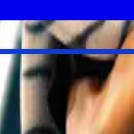
keleton Crew, there's a good chance Ahsoka lands too.