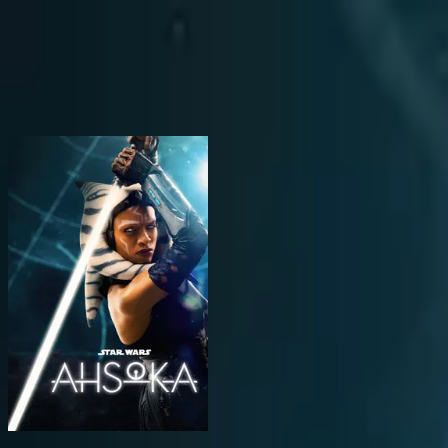
BingeSwipe
Swipe
Todas as séries
Minhas séries
Para crianças
Sign in