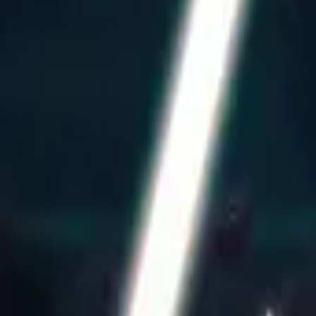
The Book of Boba Fett
IMDb
7.1
2021
Star Wars: Skeleton Crew
IMDb
6.9
2024