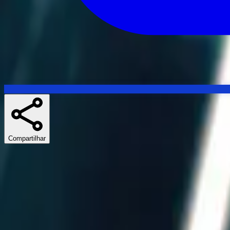
Compartilhar
Skuespillere
Séries similares
If you liked Obi-Wan Kenobi, The Book of Boba Fett ou Star Wars: S