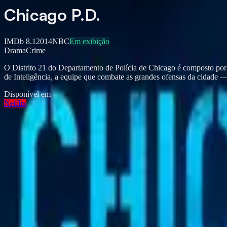
Chicago P.D.
IMDb
8.1
2014
NBC
Em exibição
Drama
Crime
O Distrito 21 do Departamento de Polícia de Chicago é composto por d
de Inteligência, a equipe que combate as grandes ofensas da cidade — c
Disponível em
Netflix