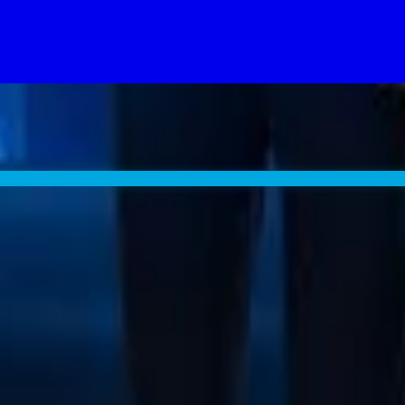
good chance Chicago P.D. lands too.