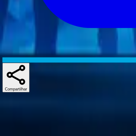
Compartilhar
Skuespillere
Séries similares
If you liked The Blacklist, Grimm ou Brooklyn Nine-Nine, there's a 