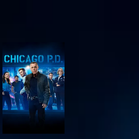
BingeSwipe
Swipe
Todas as séries
Minhas séries
Para crianças
Sign in