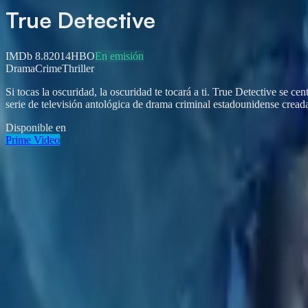
True Detective
IMDb
8.8
2014
HBO
En emisión
Drama
Crime
Thriller
Si tocas la oscuridad, la oscuridad te tocará a ti. True Detective se 
serie de televisión antológica de drama criminal estadounidense creada
Disponible en
Prime Video