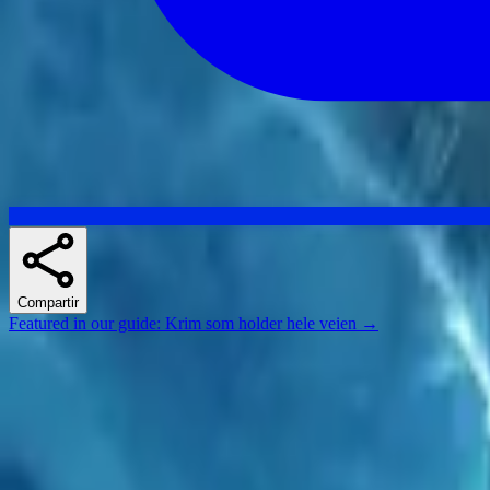
Compartir
Featured in our guide
:
Krim som holder hele veien
→
Skuespillere
Series similares
If you liked Mr. Robot, The Fall o Line of Duty, there's a good chanc