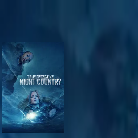
BingeSwipe
Swipe
Todas las series
Mis series
Para niños
Sign in