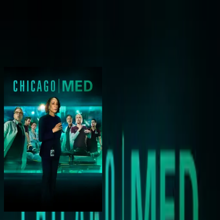
BingeSwipe
Swipe
Toutes les séries
Mes séries
Pour les enfants
Sign in