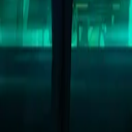
IMDb
6.7
2016
Critical
IMDb
7.4
2015