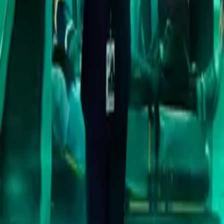
New Amsterdam
IMDb
7.9
2018
Heartbeat