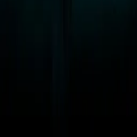
Emergency!
IMDb
7.8
1972
Do No Harm