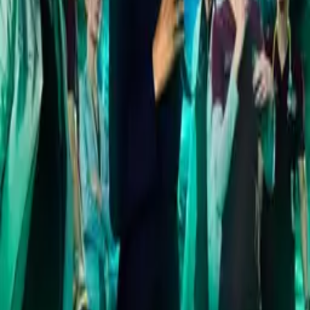
a good chance Chicago Med lands too.
The Night Shift
IMDb
7.4
2014