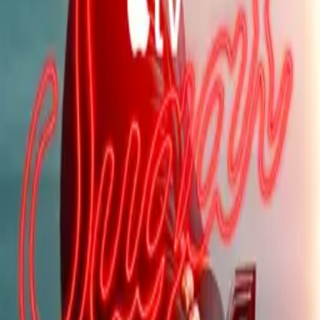
good chance Sugar lands too.
Second Chance
IMDb
7.4
2016