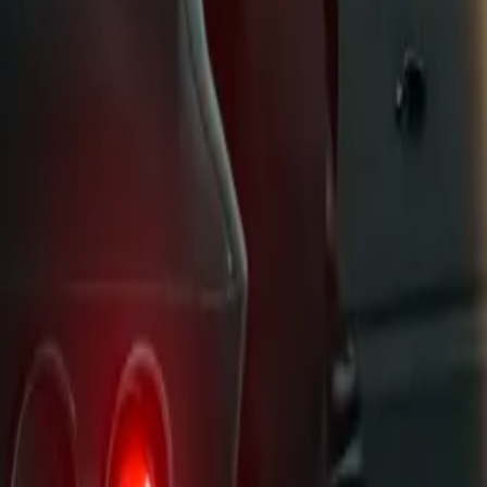
FlashForward
IMDb
7.6
2009
Limitless