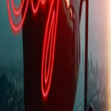
Frequency
IMDb
7.4
2016
High Potential