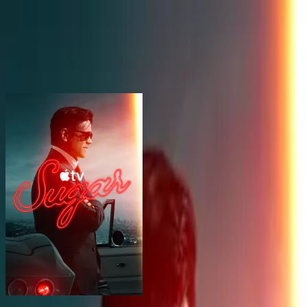
BingeSwipe
Swipe
Toutes les séries
Mes séries
Pour les enfants
Sign in