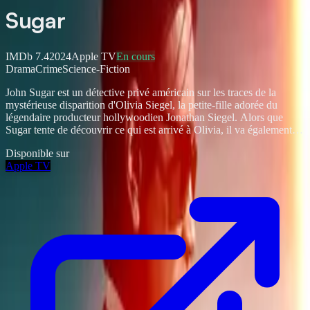
Sugar
IMDb
7.4
2024
Apple TV
En cours
Drama
Crime
Science-Fiction
John Sugar est un détective privé américain sur les traces de la
mystérieuse disparition d'Olivia Siegel, la petite-fille adorée du
légendaire producteur hollywoodien Jonathan Siegel. Alors que
Sugar tente de découvrir ce qui est arrivé à Olivia, il va également
déterrer des secrets de la famille Siegel, certains très récents, d'autres
Disponible sur
enfouis depuis longtemps.
Apple TV