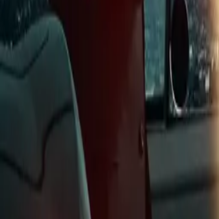
IMDb
7.5
2024
Continuum
IMDb
7.6
2012