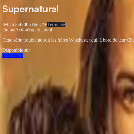
Supernatural
IMDb
8.4
2005
The CW
Terminée
Drama
Action
Supernatural
Cette série troublante suit les frères Winchester qui, à bord de leur Ch
Disponible sur
HBO Max