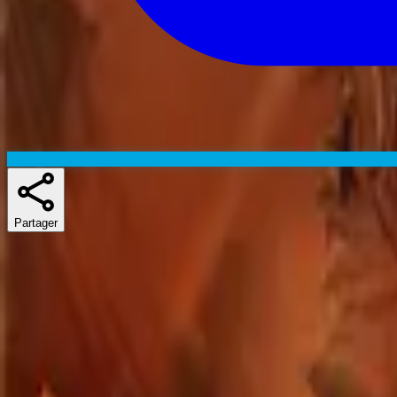
Partager
Skuespillere
Séries similaires
If you liked Buffy the Vampire Slayer, Angel ou Reaper, there's a goo