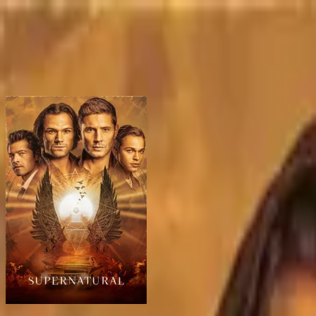
BingeSwipe
Swipe
Toutes les séries
Mes séries
Pour les enfants
Sign in