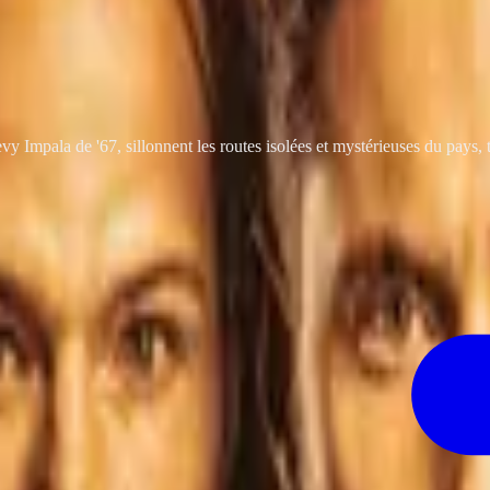
evy Impala de '67, sillonnent les routes isolées et mystérieuses du pays, 