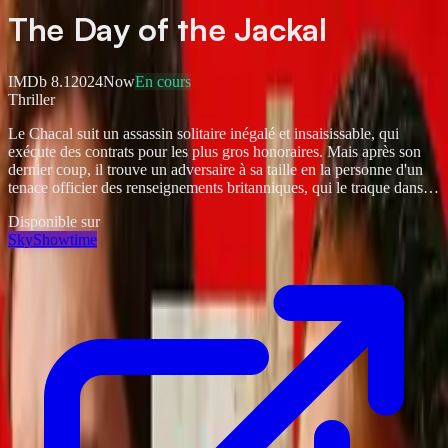
The Day of the Jackal
IMDb
8.1
2024
Now
En cours
Thriller
Le Chacal suit un assassin solitaire inégalé et insaisissable, qui
exécute des contrats pour les plus gros honoraires. Mais après son
dernier coup, il trouve un adversaire à sa taille en la personne d'un
tenace officier des renseignements britanniques, qui le traque dans
une palpitante chasse à l'homme à travers l'Europe, semant la
Disponible sur
destruction sur son passage.
SkyShowtime