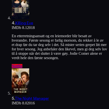
4
.
Killing Eve
IMDb
8.1
2018
En etterretningsansatt og en leiemorder blir besatt av
hverandre. Første sesong er farlig morsom, du rekker å le av
et drap før du tar deg selv i det. Så mister serien grepet litt mer
for hver sesong. Jeg anbefaler den likevel, men gi deg selv lov
til å stoppe når det slutter å være gøy. Jodie Comer alene er
verdt hele den første sesongen.
Netflix
5
.
The Night Manager
IMDb
8.0
2016