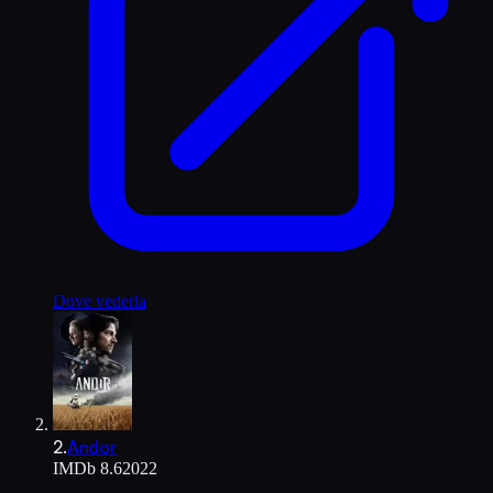
Dove vederla
2
.
Andor
IMDb
8.6
2022