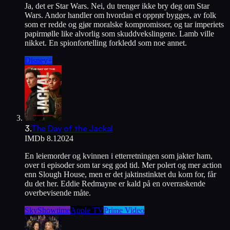
Ja, det er Star Wars. Nei, du trenger ikke bry deg om Star
Wars. Andor handler om hvordan et opprør bygges, av folk
som er redde og gjør moralske kompromisser, og tar imperiets
papirmølle like alvorlig som skuddvekslingene. Lamb ville
nikket. En spionfortelling forkledd som noe annet.
Disney+
3
.
The Day of the Jackal
IMDb
8.1
2024
En leiemorder og kvinnen i etterretningen som jakter ham,
over ti episoder som tar seg god tid. Mer polert og mer action
enn Slough House, men er det jaktinstinktet du kom for, får
du det her. Eddie Redmayne er kald på en overraskende
overbevisende måte.
SkyShowtime
Apple TV
Prime Video