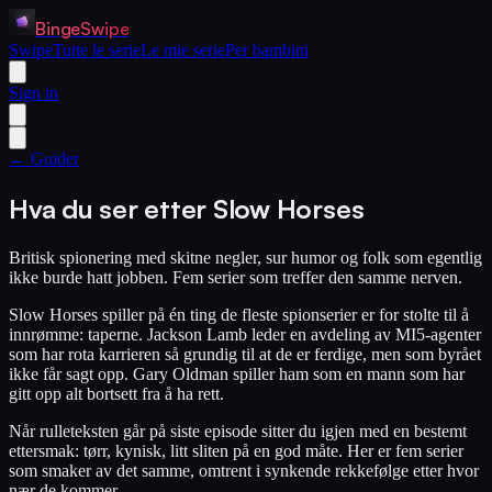
BingeSwipe
Swipe
Tutte le serie
Le mie serie
Per bambini
Sign in
← Guider
Hva du ser etter Slow Horses
Britisk spionering med skitne negler, sur humor og folk som egentlig
ikke burde hatt jobben. Fem serier som treffer den samme nerven.
Slow Horses spiller på én ting de fleste spionserier er for stolte til å
innrømme: taperne. Jackson Lamb leder en avdeling av MI5-agenter
som har rota karrieren så grundig til at de er ferdige, men som byrået
ikke får sagt opp. Gary Oldman spiller ham som en mann som har
gitt opp alt bortsett fra å ha rett.
Når rulleteksten går på siste episode sitter du igjen med en bestemt
ettersmak: tørr, kynisk, litt sliten på en god måte. Her er fem serier
som smaker av det samme, omtrent i synkende rekkefølge etter hvor
nær de kommer.