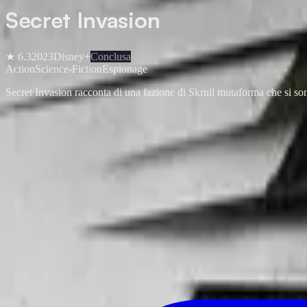
Secret Invasion
★
6.3
2023
Disney+
Conclusa
Action
Science-Fiction
Espionage
Secret Invasion racconta di una fazione di Skrull mutaforma che si sono 