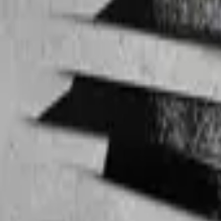
Max Steel
IMDb
6.1
2000
Andor
IMDb
8.6
2022