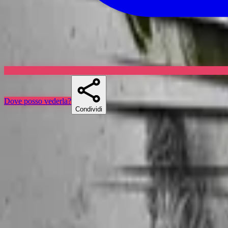
Dove posso vederla?
Condividi
Skuespillere
Serie simili
If you liked Jake 2.0, Max Steel o Andor, there's a good chance Secret