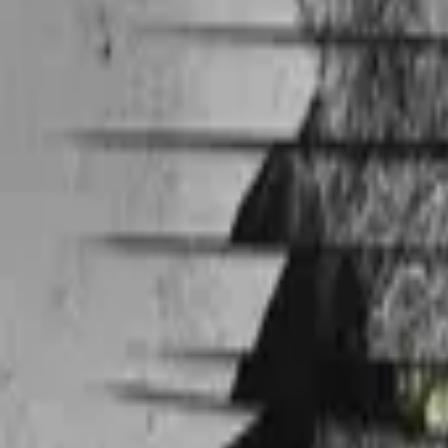
Jake 2.0
IMDb
6.7
2003