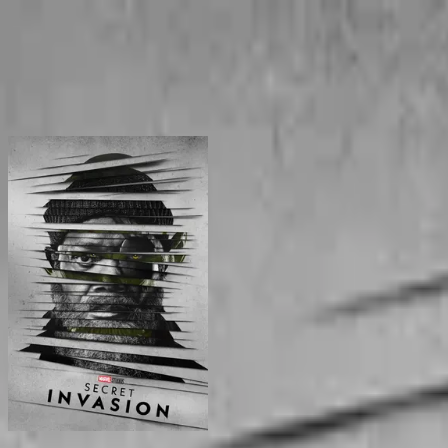
BingeSwipe
Swipe
Tutte le serie
Le mie serie
Per bambini
Sign in