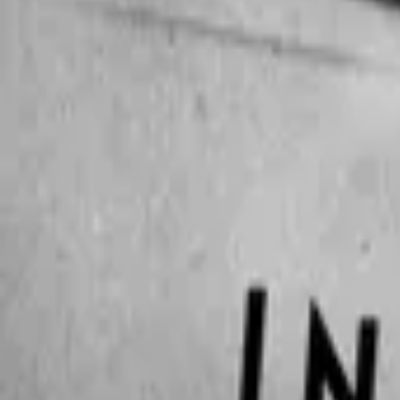
The Copenhagen Test
IMDb
6.9
2025