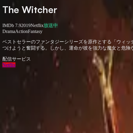
The Witcher
IMDb
7.9
2019
Netflix
放送中
Drama
Action
Fantasy
ベストセラーのファンタジーシリーズを原作とする「ウィッ
つけようと奮闘する。しかし、運命が彼を強力な魔女と危険
配信サービス
Netflix