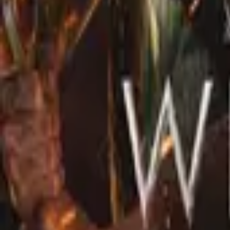
Avatar: The Last Airbender
IMDb
7.2
2024