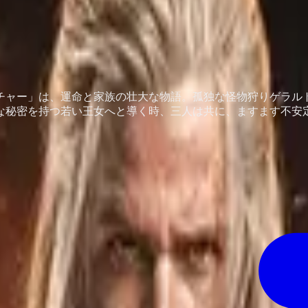
チャー」は、運命と家族の壮大な物語。孤独な怪物狩りゲラル
な秘密を持つ若い王女へと導く時、三人は共に、ますます不安