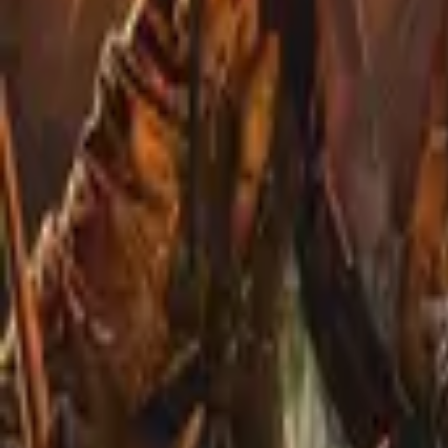
Good Omens
IMDb
8.0
2019
The Boys
IMDb
8.6
2019