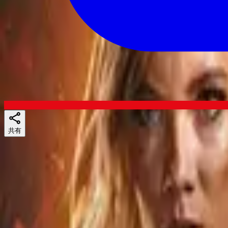
共有
Skuespillere
似ている作品
If you liked Fate: The Winx Saga、Good Omens、またはThe Boys, ther