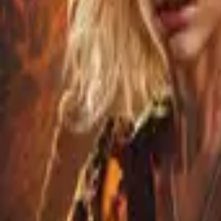
Fate: The Winx Saga
IMDb
6.8
2021