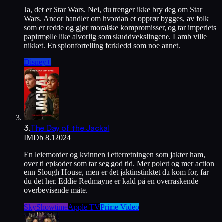
Ja, det er Star Wars. Nei, du trenger ikke bry deg om Star
Wars. Andor handler om hvordan et opprør bygges, av folk
som er redde og gjør moralske kompromisser, og tar imperiets
papirmølle like alvorlig som skuddvekslingene. Lamb ville
nikket. En spionfortelling forkledd som noe annet.
Disney+
3
.
The Day of the Jackal
IMDb
8.1
2024
En leiemorder og kvinnen i etterretningen som jakter ham,
over ti episoder som tar seg god tid. Mer polert og mer action
enn Slough House, men er det jaktinstinktet du kom for, får
du det her. Eddie Redmayne er kald på en overraskende
overbevisende måte.
SkyShowtime
Apple TV
Prime Video