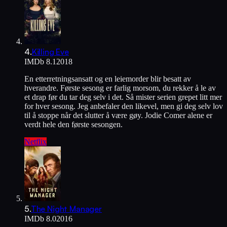
4
.
Killing Eve
IMDb
8.1
2018
En etterretningsansatt og en leiemorder blir besatt av
hverandre. Første sesong er farlig morsom, du rekker å le av
et drap før du tar deg selv i det. Så mister serien grepet litt mer
for hver sesong. Jeg anbefaler den likevel, men gi deg selv lov
til å stoppe når det slutter å være gøy. Jodie Comer alene er
verdt hele den første sesongen.
Netflix
5
.
The Night Manager
IMDb
8.0
2016