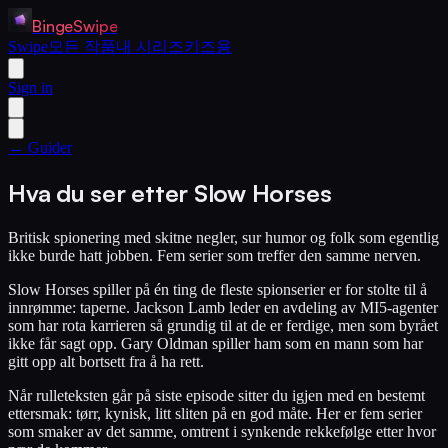
BingeSwipe
Swipe
모든 작품
내 시리즈
키즈용
Sign in
← Guider
Hva du ser etter Slow Horses
Britisk spionering med skitne negler, sur humor og folk som egentlig
ikke burde hatt jobben. Fem serier som treffer den samme nerven.
Slow Horses spiller på én ting de fleste spionserier er for stolte til å
innrømme: taperne. Jackson Lamb leder en avdeling av MI5-agenter
som har rota karrieren så grundig til at de er ferdige, men som byrået
ikke får sagt opp. Gary Oldman spiller ham som en mann som har
gitt opp alt bortsett fra å ha rett.
Når rulleteksten går på siste episode sitter du igjen med en bestemt
ettersmak: tørr, kynisk, litt sliten på en god måte. Her er fem serier
som smaker av det samme, omtrent i synkende rekkefølge etter hvor