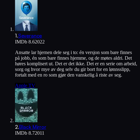
1
.
Severance
IMDb
8.6
2022
Ansatte lar hjernen dele seg i to: én versjon som bare finnes
på jobb, én som bare finnes hjemme, og de møtes aldri. Det
høres komplisert ut. Det er det ikke. Det er en serie om arbeid,
sorg og hvor mye av deg selv du gir bort for en lønnsslipp,
fortalt med en ro som gjør den vanskelig å riste av seg.
Apple TV
2
.
Black Mirror
IMDb
8.7
2011