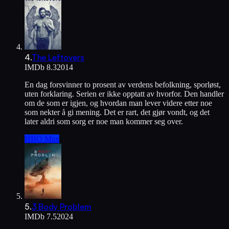
4
.
The Leftovers
IMDb
8.3
2014
En dag forsvinner to prosent av verdens befolkning, sporløst,
uten forklaring. Serien er ikke opptatt av hvorfor. Den handler
om de som er igjen, og hvordan man lever videre etter noe
som nekter å gi mening. Det er rart, det gjør vondt, og det
later aldri som sorg er noe man kommer seg over.
HBO Max
5
.
3 Body Problem
IMDb
7.5
2024