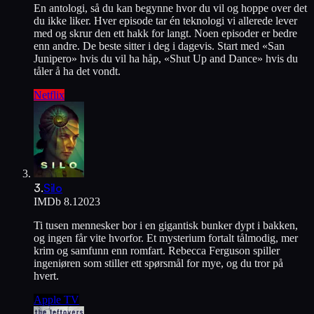
En antologi, så du kan begynne hvor du vil og hoppe over det
du ikke liker. Hver episode tar én teknologi vi allerede lever
med og skrur den ett hakk for langt. Noen episoder er bedre
enn andre. De beste sitter i deg i dagevis. Start med «San
Junipero» hvis du vil ha håp, «Shut Up and Dance» hvis du
tåler å ha det vondt.
Netflix
3
.
Silo
IMDb
8.1
2023
Ti tusen mennesker bor i en gigantisk bunker dypt i bakken,
og ingen får vite hvorfor. Et mysterium fortalt tålmodig, mer
krim og samfunn enn romfart. Rebecca Ferguson spiller
ingeniøren som stiller ett spørsmål for mye, og du tror på
hvert.
Apple TV