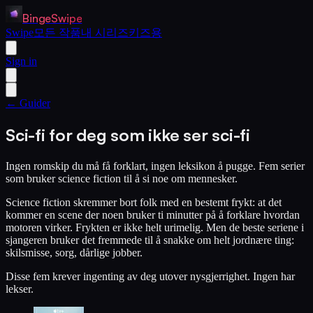
BingeSwipe
Swipe
모든 작품
내 시리즈
키즈용
Sign in
← Guider
Sci-fi for deg som ikke ser sci-fi
Ingen romskip du må få forklart, ingen leksikon å pugge. Fem serier
som bruker science fiction til å si noe om mennesker.
Science fiction skremmer bort folk med en bestemt frykt: at det
kommer en scene der noen bruker ti minutter på å forklare hvordan
motoren virker. Frykten er ikke helt urimelig. Men de beste seriene i
sjangeren bruker det fremmede til å snakke om helt jordnære ting:
skilsmisse, sorg, dårlige jobber.
Disse fem krever ingenting av deg utover nysgjerrighet. Ingen har
lekser.