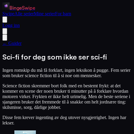
BingeSwipe
Swipe
Alle serier
Mine serier
For barn
Logg inn
← Guider
Sci-fi for deg som ikke ser sci-fi
Ingen romskip du må få forklart, ingen leksikon å pugge. Fem serier
som bruker science fiction til å si noe om mennesker.
Science fiction skremmer bort folk med en bestemt frykt: at det
kommer en scene der noen bruker ti minutter på å forklare hvordan
motoren virker. Frykten er ikke helt urimelig. Men de beste seriene i
sjangeren bruker det fremmede til å snakke om helt jordnære ting:
skilsmisse, sorg, dårlige jobber.
Disse fem krever ingenting av deg utover nysgjerrighet. Ingen har
lekser.