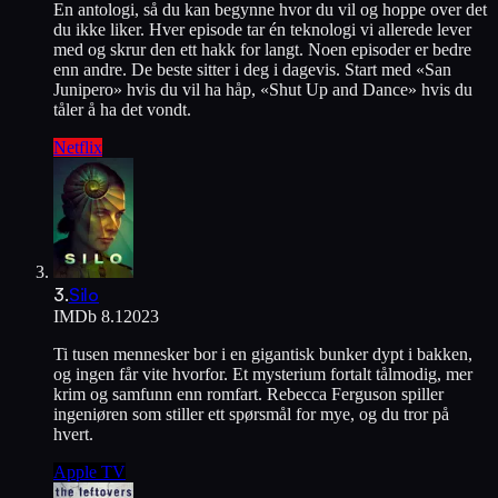
En antologi, så du kan begynne hvor du vil og hoppe over det
du ikke liker. Hver episode tar én teknologi vi allerede lever
med og skrur den ett hakk for langt. Noen episoder er bedre
enn andre. De beste sitter i deg i dagevis. Start med «San
Junipero» hvis du vil ha håp, «Shut Up and Dance» hvis du
tåler å ha det vondt.
Netflix
3
.
Silo
IMDb
8.1
2023
Ti tusen mennesker bor i en gigantisk bunker dypt i bakken,
og ingen får vite hvorfor. Et mysterium fortalt tålmodig, mer
krim og samfunn enn romfart. Rebecca Ferguson spiller
ingeniøren som stiller ett spørsmål for mye, og du tror på
hvert.
Apple TV