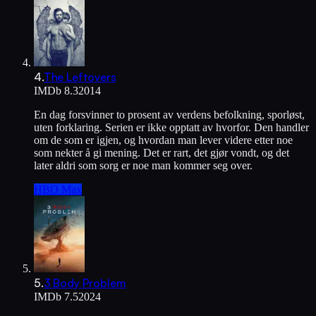
4
.
The Leftovers
IMDb
8.3
2014
En dag forsvinner to prosent av verdens befolkning, sporløst,
uten forklaring. Serien er ikke opptatt av hvorfor. Den handler
om de som er igjen, og hvordan man lever videre etter noe
som nekter å gi mening. Det er rart, det gjør vondt, og det
later aldri som sorg er noe man kommer seg over.
HBO Max
5
.
3 Body Problem
IMDb
7.5
2024