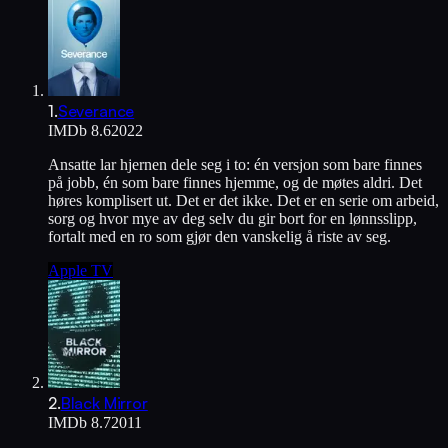
1
.
Severance
IMDb
8.6
2022
Ansatte lar hjernen dele seg i to: én versjon som bare finnes
på jobb, én som bare finnes hjemme, og de møtes aldri. Det
høres komplisert ut. Det er det ikke. Det er en serie om arbeid,
sorg og hvor mye av deg selv du gir bort for en lønnsslipp,
fortalt med en ro som gjør den vanskelig å riste av seg.
Apple TV
2
.
Black Mirror
IMDb
8.7
2011