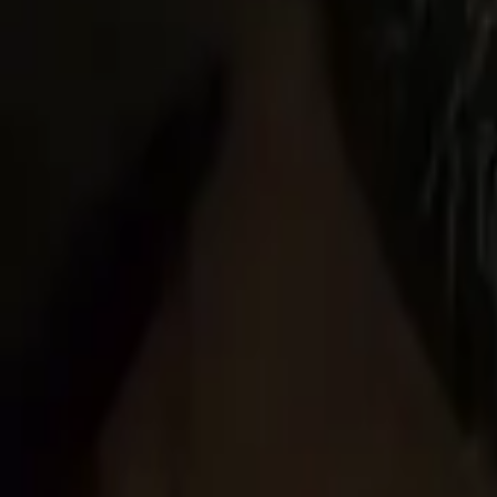
This is Going to Hurt
IMDb
8.3
2022