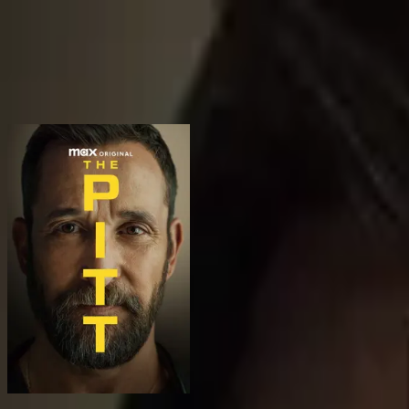
BingeSwipe
Swipe
Alle serier
Mine serier
For barn
Logg inn