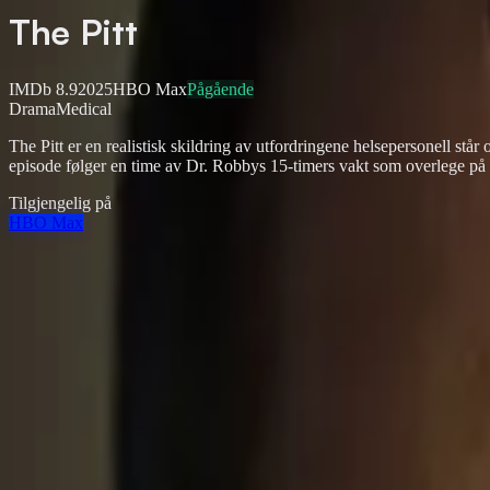
The Pitt
IMDb
8.9
2025
HBO Max
Pågående
Drama
Medical
The Pitt er en realistisk skildring av utfordringene helsepersonell st
episode følger en time av Dr. Robbys 15-timers vakt som overlege på
Tilgjengelig på
HBO Max