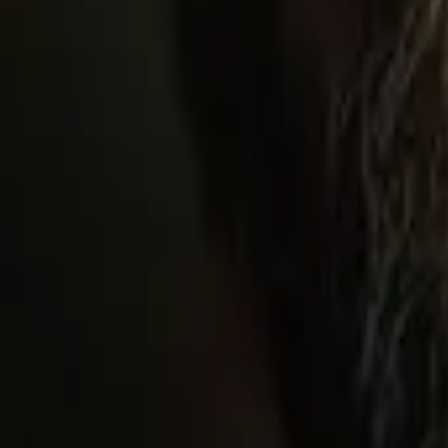
Pulse
IMDb
7.1
2025
Breathtaking
IMDb
7.6
2024