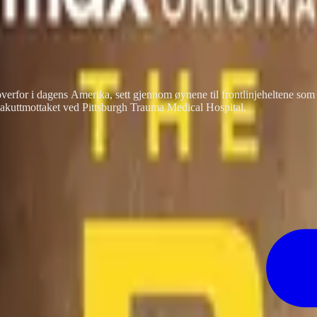
år overfor i dagens Amerika, sett gjennom øynene til frontlinjeheltene s
 akuttmottaket ved Pittsburgh Trauma Medical Hospital.