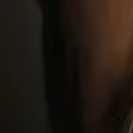
Scrubs
IMDb
8.4
2026