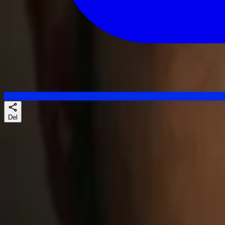
Del
Skuespillere
Lignende serier
Likte du Scrubs, Pulse eller Breathtaking? Da er sjansen god for at The 