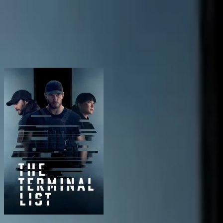
BingeSwipe
Swipe
Alle serier
Mine serier
For barn
Logg inn