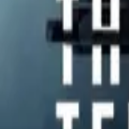
Hanna
IMDb
7.6
2019
The Old Man
IMDb
7.5
2022