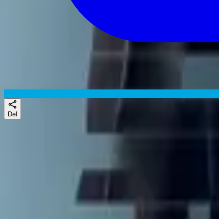
Del
Skuespillere
Lignende serier
Likte du Reacher, Hanna eller The Old Man? Da er sjansen god for at 