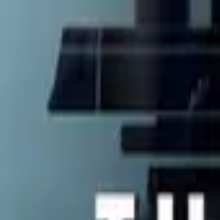
Reacher
IMDb
8.0
2022