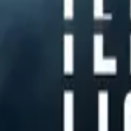
The Assassin
IMDb
6.4
2025