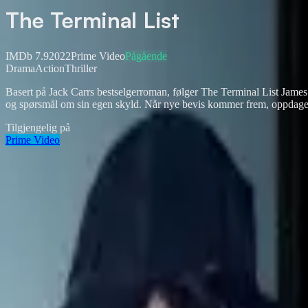
The Terminal List
IMDb
7.9
2022
Prime Video
Pågående
Drama
Action
Thriller
Basert på Jack Carrs bestselgerroman, følger The Terminal List Jame
og spørsmål om sin egen skyld. Når nye bevis kommer frem, oppdager R
Tilgjengelig på
Prime Video