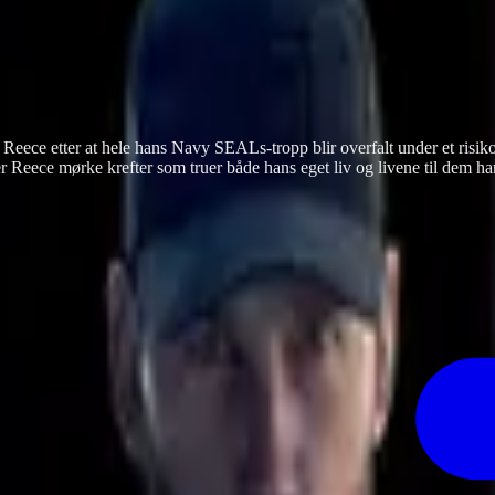
s Reece etter at hele hans Navy SEALs-tropp blir overfalt under et ri
eece mørke krefter som truer både hans eget liv og livene til dem han