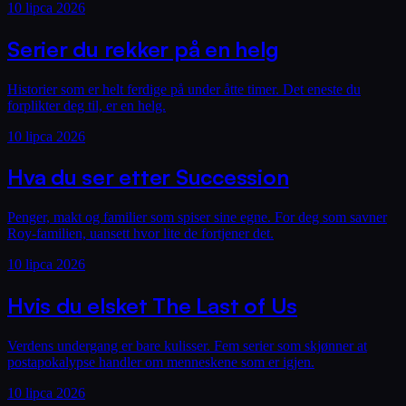
10 lipca 2026
Serier du rekker på en helg
Historier som er helt ferdige på under åtte timer. Det eneste du
forplikter deg til, er en helg.
10 lipca 2026
Hva du ser etter Succession
Penger, makt og familier som spiser sine egne. For deg som savner
Roy-familien, uansett hvor lite de fortjener det.
10 lipca 2026
Hvis du elsket The Last of Us
Verdens undergang er bare kulisser. Fem serier som skjønner at
postapokalypse handler om menneskene som er igjen.
10 lipca 2026