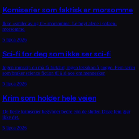
Komiserier som faktisk er morsomme
Ikke «smiler av og til»-morsomme. Le høyt alene i sofaen-
morsomme.
5 lipca 2026
Sci-fi for deg som ikke ser sci-fi
Ingen romskip du må få forklart, ingen leksikon å pugge. Fem serier
som bruker science fiction til å si noe om mennesker.
5 lipca 2026
Krim som holder hele veien
De fleste krimserier begynner bedre enn de slutter. Disse fem gjør
ikke det.
5 lipca 2026