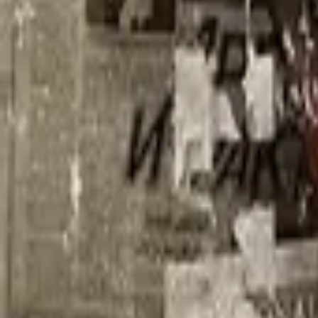
The Widower
IMDb
7.2
2014