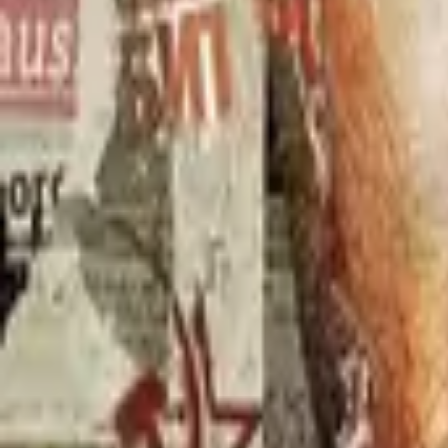
The Alienist
IMDb
7.7
2018