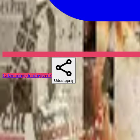
Gdzie mogę to obejrzeć?
Udostępnij
Skuespillere
Podobne seriale
If you liked The Alienist, Chasing Shadows lub Secrets & Lies, there