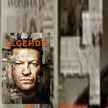
BingeSwipe
Swipe
Wszystkie seriale
Moje seriale
Dla dzieci
Sign in