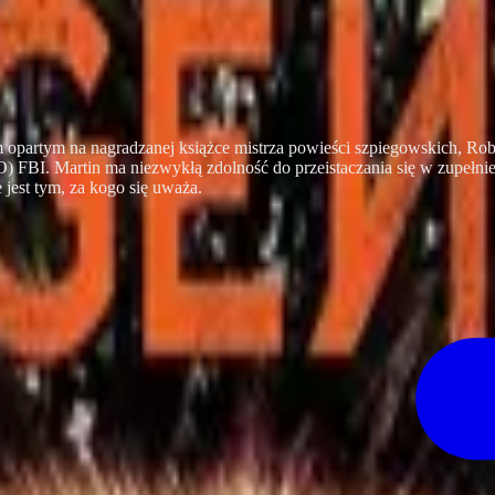
 opartym na nagradzanej książce mistrza powieści szpiegowskich, Robe
FBI. Martin ma niezwykłą zdolność do przeistaczania się w zupełni
 jest tym, za kogo się uważa.