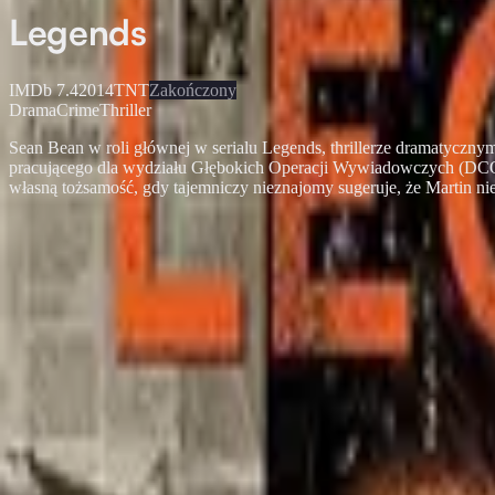
Legends
IMDb
7.4
2014
TNT
Zakończony
Drama
Crime
Thriller
Sean Bean w roli głównej w serialu Legends, thrillerze dramatycznym
pracującego dla wydziału Głębokich Operacji Wywiadowczych (DCO) 
własną tożsamość, gdy tajemniczy nieznajomy sugeruje, że Martin nie