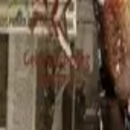
Chasing Shadows
IMDb
7.4
2014
Secrets & Lies
IMDb
7.5
2014