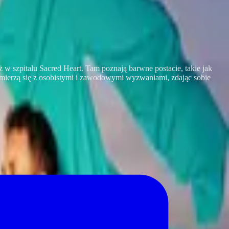
ż w szpitalu Sacred Heart. Tam poznają barwne postacie, takie jak
t mierzą się z osobistymi i zawodowymi wyzwaniami, zdając sobie