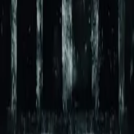
Bull
IMDb
7.1
2016