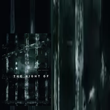
BingeSwipe
Swipe
Wszystkie seriale
Moje seriale
Dla dzieci
Sign in