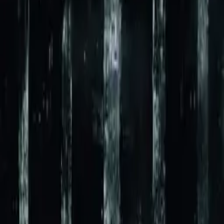
Conviction
IMDb
7.1
2016
Law & Order True Crime
IMDb
7.4
2017