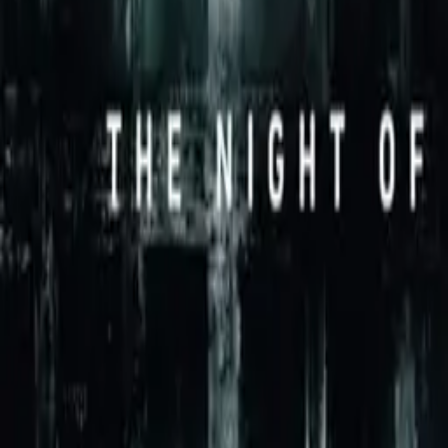
Better Call Saul
IMDb
9.0
2015