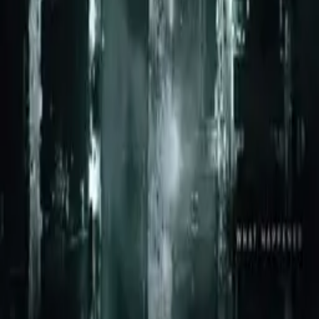
If you liked Goliath, Better Call Saul lub Conviction, there's a good
chance The Night Of lands too.
Goliath
IMDb
8.1
2016