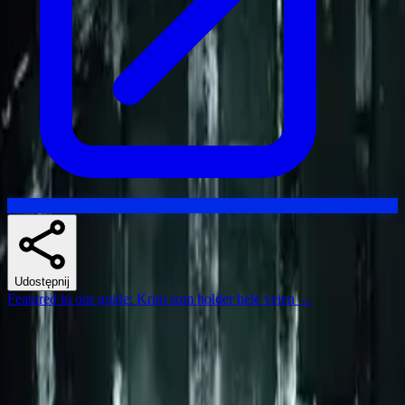
Udostępnij
Featured in our guide
:
Krim som holder hele veien
→
Skuespillere
Podobne seriale