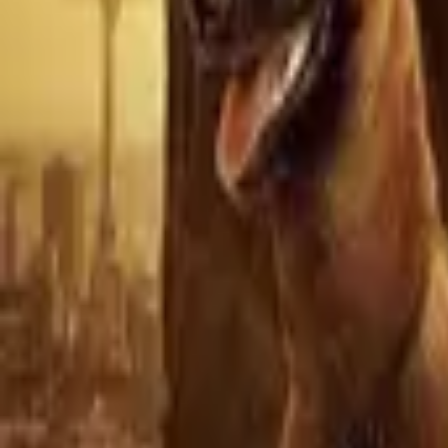
Gen V
IMDb
7.6
2023