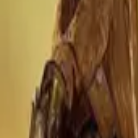
Daredevil: Born Again
IMDb
8.0
2025