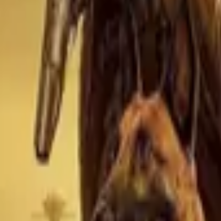
Invincible
IMDb
8.7
2021
Spider-Noir
IMDb
7.8
2026