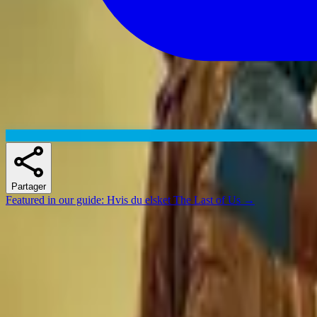
Partager
Featured in our guide
:
Hvis du elsket The Last of Us
→
Skuespillere
Séries similaires
If you liked Daredevil: Born Again, Invincible ou Spider-Noir, there's