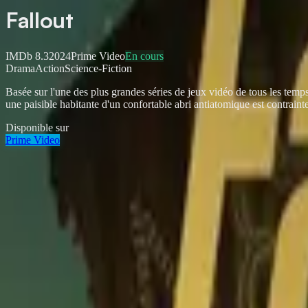
Fallout
IMDb
8.3
2024
Prime Video
En cours
Drama
Action
Science-Fiction
Basée sur l'une des plus grandes séries de jeux vidéo de tous les temps
une paisible habitante d'un confortable abri antiatomique est contraint
Disponible sur
Prime Video