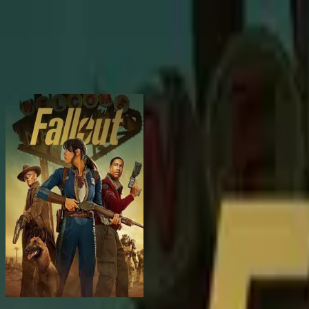
BingeSwipe
Swipe
Toutes les séries
Mes séries
Pour les enfants
Sign in