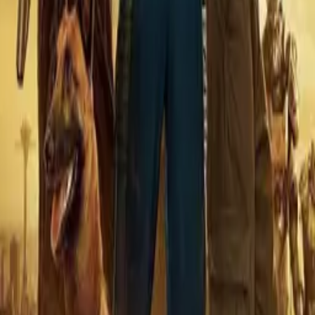
Gen V
IMDb
7.6
2023