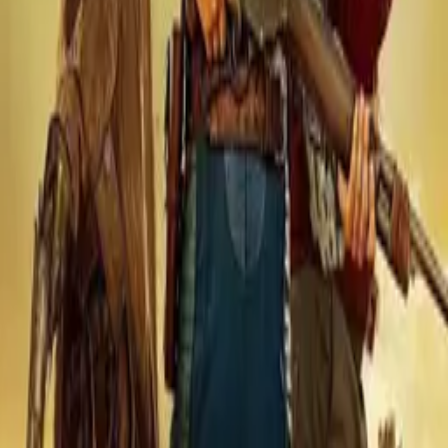
Invincible
IMDb
8.7
2021
Spider-Noir
IMDb
7.8
2026