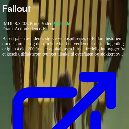
Fallout
IMDb
8.3
2024
Prime Video
Pågående
Drama
Action
Science-Fiction
Basert på en av tidenes største videospillserier, er Fallout historien
om de som har og de som ikke har i en verden der nesten ingenting
er igjen å eie. 200 år etter apokalypsen blir en fredelig innbygger fra
et koselig tilfluktsrom tvunget tilbake til overflaten og sjokkert over
å oppdage ødemarken som venter henne.