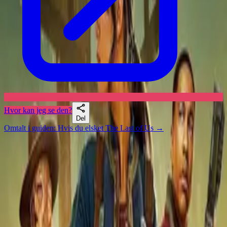
Hvor kan jeg se den?
Del
Omtalt i guiden
:
Hvis du elsket The Last of Us
→
Skuespillere
Lignende serier
Likte du Daredevil: Born Again, Invincible eller Spider-Noir? Da er
sjansen god for at Fallout treffer.