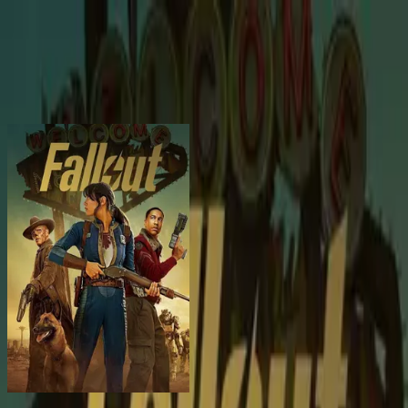
BingeSwipe
Swipe
Alle serier
Mine serier
For barn
Logg inn