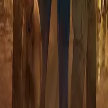
Superman & Lois
IMDb
7.8
2021
Supacell
IMDb
6.7
2024
Data fra
TVMaze
under CC BY-SA-lisens