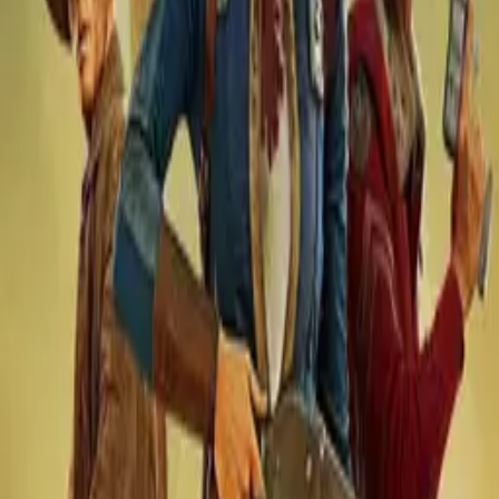
Daredevil: Born Again
IMDb
8.0
2025