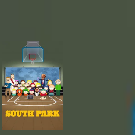
BingeSwipe
Swipe
Wszystkie seriale
Moje seriale
Dla dzieci
Sign in