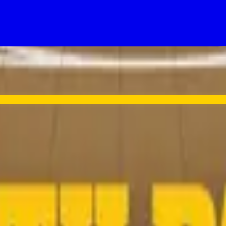
 Futurama, there's a good chance South Park lands too.