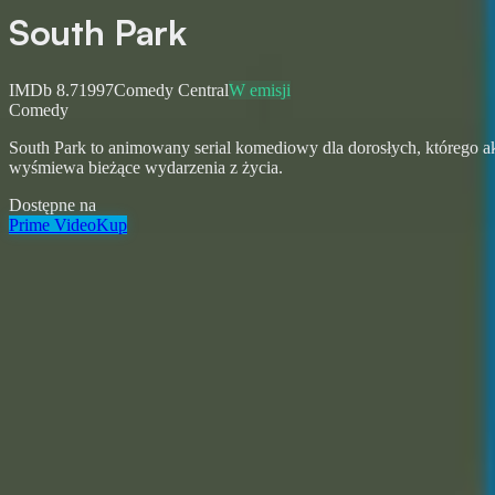
South Park
IMDb
8.7
1997
Comedy Central
W emisji
Comedy
South Park to animowany serial komediowy dla dorosłych, którego ak
wyśmiewa bieżące wydarzenia z życia.
Dostępne na
Prime Video
Kup