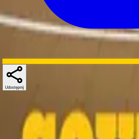
Udostępnij
Skuespillere
Podobne seriale
If you liked Mike Judge's Beavis and Butt-Head, King of the Hill lub